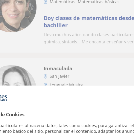
Matemáticas: Matemáticas básicas
Doy clases de matemáticas desde
bachiller
Llevo muchos años dando clases particulares
química, sintaxis… Me encanta enseñar y ver.
Inmaculada
San Javier
Lenguaje Musical
Clases de Lenguaje Musical
Clases de lenguaje musical todos los niveles,
 de Cookies
Preparación para pruebas de acceso a grado.
particulares almacena datos, tales como cookies, para garantizar el
ento básico del sitio, personalizar el contenido, adaptar los anunc