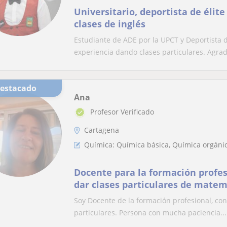
Universitario, deportista de élite
clases de inglés
Estudiante de ADE por la UPCT y Deportista d
experiencia dando clases particulares. Agrada
Destacado
Ana
Profesor Verificado
Cartagena
Química: Química básica, Química orgánic
Docente para la formación profes
dar clases particulares de matema
química de Eso. Amplia experienc
Soy Docente de la formación profesional, con
porcentaje de aproBados. Experiencia y resultados
particulares. Persona con mucha paciencia...
demostrables