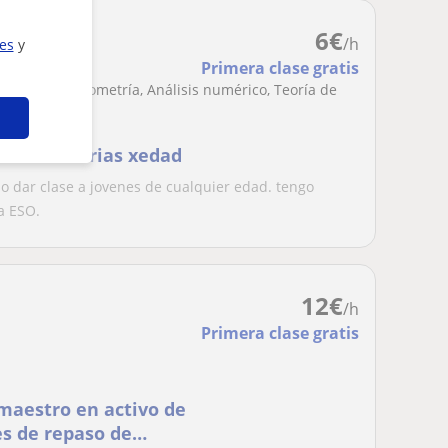
6
€
/h
ies
y
Primera clase gratis
lineal, Trigonometría, Análisis numérico, Teoría de
s las materias xedad
 dar clase a jovenes de cualquier edad. tengo
a ESO.
12
€
/h
Primera clase gratis
 maestro en activo de
es de repaso de