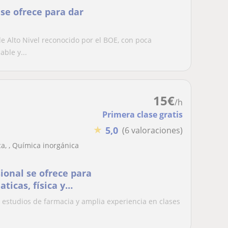
 se ofrece para dar
e Alto Nivel reconocido por el BOE, con poca
ble y...
15
€
/h
Primera clase gratis
★
5,0
(6 valoraciones)
a, , Química inorgánica
ional se ofrece para
ticas, física y
ia con elevado
 estudios de farmacia y amplia experiencia en clases