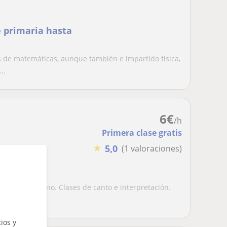
 primaria hasta
 de matemáticas, aunque también e impartido física,
..
6
€
/h
Primera clase gratis
★
5,0
(1 valoraciones)
 Clases de piano. Clases de canto e interpretación.
..
ios y