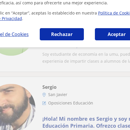
eficacia, así como para ofrecerte una mejor experiencia.
Safia
lic en “Aceptar”, aceptas lo establecido en nuestra
Política de Cook
San Javier
e Privacidad
.
Matemáticas: Cálculo, Geometría, Álgebra 
números, Matemáticas básicas
el de Cookies
Rechazar
Aceptar
Profesora imparte clases de toda
Soy estudiante de economía en la umu, puedo
experienia de impartir clases a alumnos de l
Sergio
San Javier
Oposiciones Educación
¡Hola! Mi nombre es Sergio y soy
Educación Primaria. Ofrezco clas