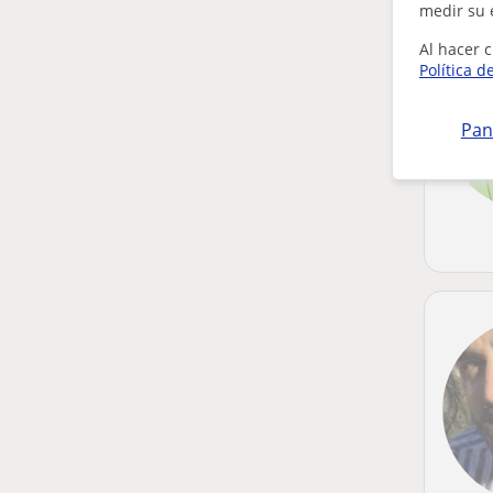
medir su 
Al hacer c
Política d
Pan