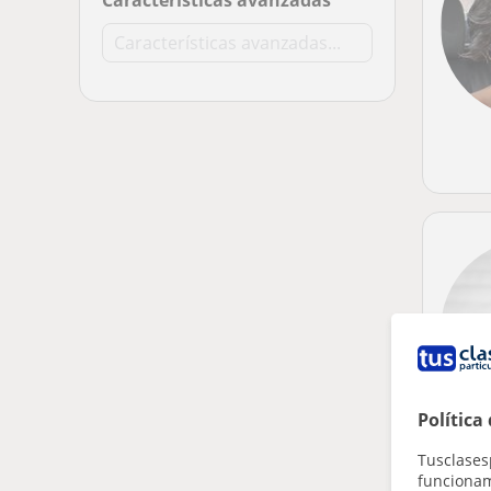
Características avanzadas
Política
Tusclases
funcionami