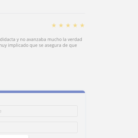
★
★
★
★
★
odidacta y no avanzaba mucho la verdad
 muy implicado que se asegura de que