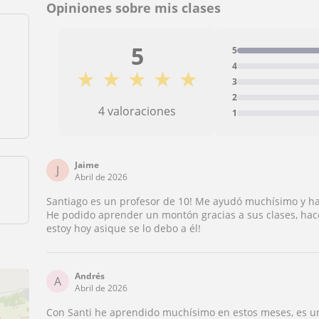
Opiniones sobre mis clases
5
5
4
★
★
★
★
★
3
2
4 valoraciones
1
Jaime
J
Abril de 2026
Santiago es un profesor de 10! Me ayudó muchísimo y ha 
He podido aprender un montón gracias a sus clases, hac
estoy hoy asique se lo debo a él!
Andrés
A
Abril de 2026
Con Santi he aprendido muchísimo en estos meses, es un