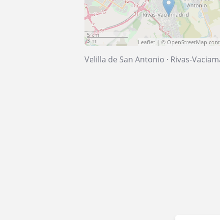
5 km
3 mi
Leaflet
| ©
OpenStreetMap
cont
Velilla de San Antonio
·
Rivas-Vaciam