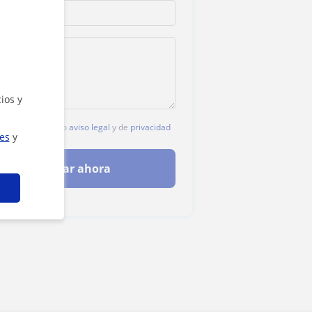
ios y
c, aceptas nuestro
aviso legal
y de
privacidad
ies
y
Contactar ahora