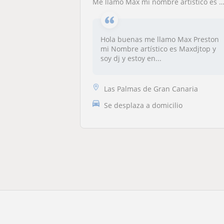
Me llamo Max mi nombre artístico es Maxdjtop y me encanta la música soy dj y quiero dar clases a personas y ganar dinero
Hola buenas me llamo Max Preston
mi Nombre artístico es Maxdjtop y
soy dj y estoy en...
Las Palmas de Gran Canaria
Se desplaza a domicilio