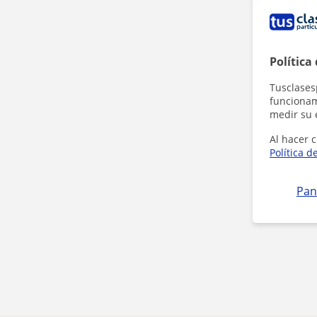
Política
Tusclases
funcionami
medir su 
Al hacer c
Política d
Pan