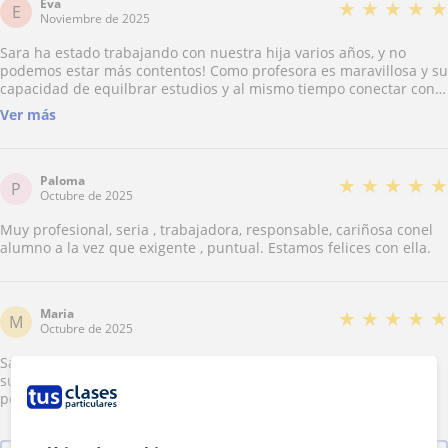
Eva
★
★
★
★
★
E
Noviembre de 2025
Sara ha estado trabajando con nuestra hija varios años, y no
podemos estar más contentos! Como profesora es maravillosa y su
capacidad de equilbrar estudios y al mismo tiempo conectar con
el alumno, su estado de ánimo, sus capacidades y preocupaciones
Ver más
es lo que hace que sea un apoyo holístico y de gran valor. Para
nosotros el apoyo que recibe nuestra hija por parte de Sara, es
crítico y la ha ayudado mucho a superar dificultades y seguir
animada y motivada. ¡Muchas gracias Sara!
Paloma
★
★
★
★
★
P
Octubre de 2025
Muy profesional, seria , trabajadora, responsable, cariñosa conel
alumno a la vez que exigente , puntual. Estamos felices con ella.
Maria
★
★
★
★
★
M
Octubre de 2025
Sara es una profesora estupenda, siempre preocupada porque
sus alumnos aprendan e intentando sacar el mayor rendimiento
posible de ellos. Estamos encantados con ella.