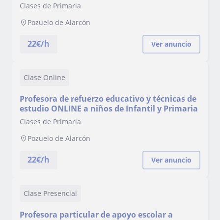
Infantil y Primaria con o sin dificultades de
Clases de Primaria
aprendizaje o necesidades educativas
especiales
Pozuelo de Alarcón
22
€/h
Ver anuncio
Clase Online
Profesora de refuerzo educativo y técnicas de
estudio ONLINE a niños de Infantil y Primaria
Clases de Primaria
Pozuelo de Alarcón
22
€/h
Ver anuncio
Clase Presencial
Profesora particular de apoyo escolar a