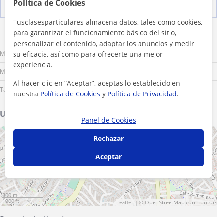
Política de Cookies
Ver las 20 valoraciones
Tusclasesparticulares almacena datos, tales como cookies,
para garantizar el funcionamiento básico del sitio,
Lu
Ma
Mi
Ju
Vi
Sá
Do
personalizar el contenido, adaptar los anuncios y medir
su eficacia, así como para ofrecerte una mejor
Mañana
experiencia.
Mediodía
Al hacer clic en “Aceptar”, aceptas lo establecido en
Tarde
nuestra
Política de Cookies
y
Política de Privacidad
.
Ubicación de mis clases
Panel de Cookies
+
−
Rechazar
Aceptar
300 m
1000 ft
Leaflet
| ©
OpenStreetMap
contributors