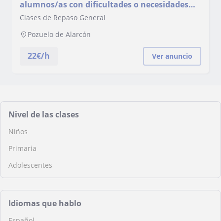
alumnos/as con dificultades o necesidades
educativas especiales de infantil, primaria y
Clases de Repaso General
1º ESO
Pozuelo de Alarcón
22
€/h
Ver anuncio
Nivel de las clases
Niños
Primaria
Adolescentes
Idiomas que hablo
Español