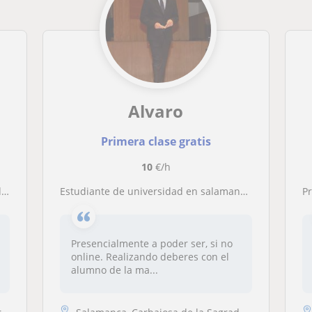
Alvaro
Primera clase gratis
10
€/h
.
Estudiante de universidad en salamanca. Que ha ganado premios de acceso a la universidad y quiere enseñar a los alumnos
Pr
Presencialmente a poder ser, si no
online. Realizando deberes con el
alumno de la ma...