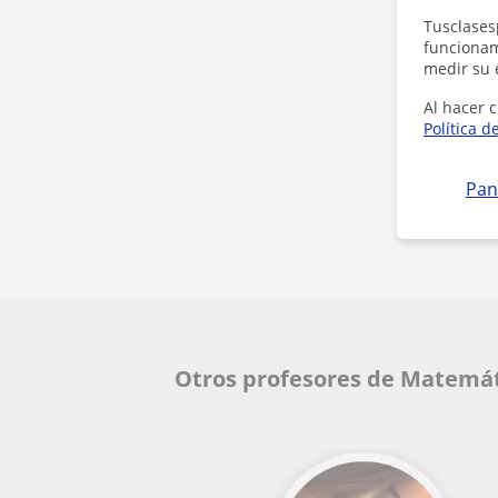
Tusclases
funcionami
medir su 
Al hacer c
Política d
Pan
Otros profesores de Matemát