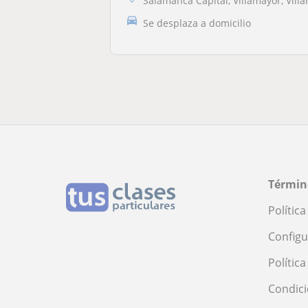
Salamanca Capital, Villamayor, Villares de la Rein
Se desplaza a domicilio
Términ
Polític
Configu
Polític
Condici