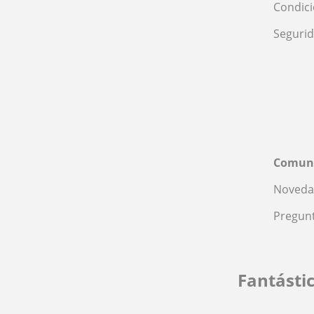
Condic
Seguri
Comun
Noveda
Pregunt
Fantásti