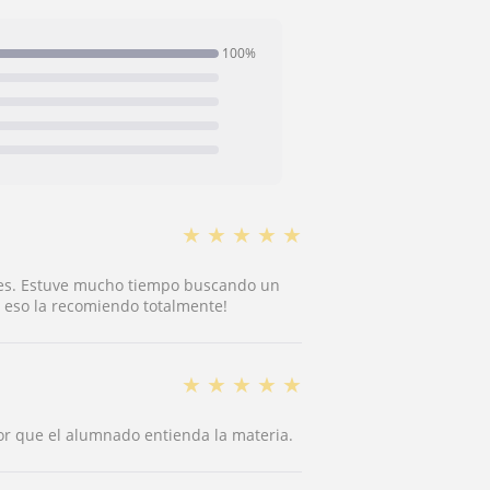
100%
★
★
★
★
★
ases. Estuve mucho tiempo buscando un
or eso la recomiendo totalmente!
★
★
★
★
★
or que el alumnado entienda la materia.