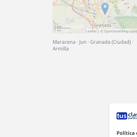
3 km
1 mi
Leaflet
| ©
OpenStreetMap
cont
Maracena
·
Jun
·
Granada (Ciudad)
·
Armilla
Política