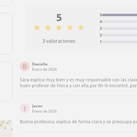
5
5
4
★
★
★
★
★
3
2
3 valoraciones
1
Daniella
D
Enero de 2026
Sara explica muy bien y es muy responsable con las cl
buen profesor de Física y con ella por fin lo encontré, p
Javier
J
Enero de 2026
Buena profesora, explica de forma clara y se preocupa p