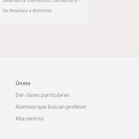
Salamanca, Cabrerizos, Carbajosa de la Sagrada, Aldeatejada, Santa Mar...
Se desplaza a domicilio
Únete
Dar clases particulares
Alumnos que buscan profesor
Alta centros