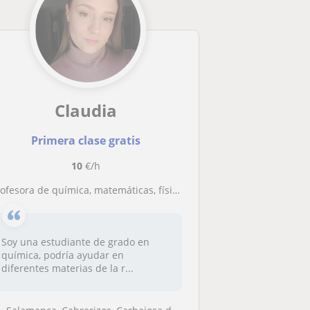
Claudia
Primera clase gratis
10
€/h
ofesora de química, matemáticas, física y biología apta para niveles de primaria, eso y bachillerato. Tengo amplitud de horario
Soy una estudiante de grado en
química, podría ayudar en
diferentes materias de la r...