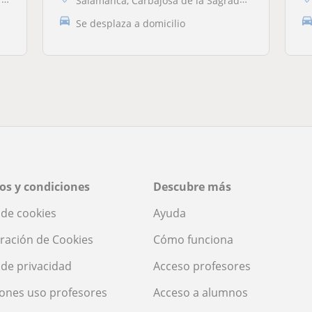
a
Salamanca, Carbajosa de la Sagrada, Santa Marta de Tormes, Villamayor
Se desplaza a domicilio
os y condiciones
Descubre más
a de cookies
Ayuda
ración de Cookies
Cómo funciona
a de privacidad
Acceso profesores
ones uso profesores
Acceso a alumnos