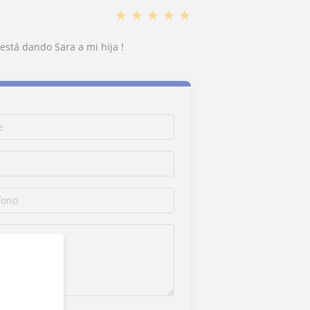
★
★
★
★
★
está dando Sara a mi hija !