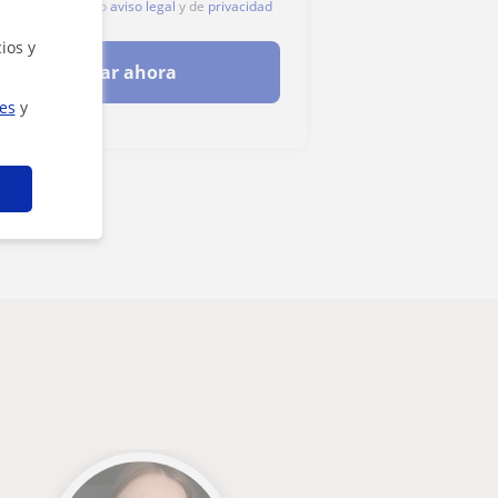
c, aceptas nuestro
aviso legal
y de
privacidad
ios y
Contactar ahora
ies
y