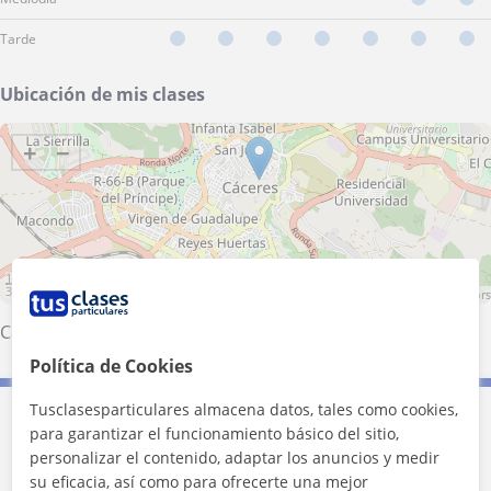
Tarde
Ubicación de mis clases
+
−
1 km
3000 ft
Leaflet
| ©
OpenStreetMap
contributors
Cáceres (Ciudad)
Política de Cookies
Tusclasesparticulares almacena datos, tales como cookies,
Contacta con Sara
para garantizar el funcionamiento básico del sitio,
personalizar el contenido, adaptar los anuncios y medir
su eficacia, así como para ofrecerte una mejor
Tarifa
10
€/h