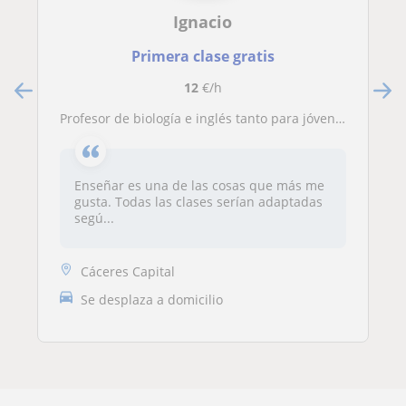
Ignacio
Primera clase gratis
12
€/h
Profesor de biología e inglés tanto para jóvenes como para adultos, podría también dar clases de química, geología y geografía hasta la ESO y conocimiento del medio a nivel primaria en la ciudad de Cáceres.
Enseñar es una de las cosas que más me
gusta. Todas las clases serían adaptadas
segú...
Cáceres Capital
Se desplaza a domicilio