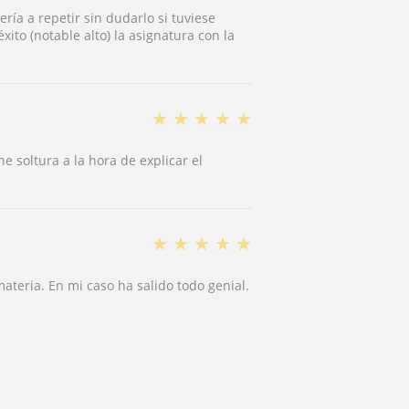
vería a repetir sin dudarlo si tuviese
to (notable alto) la asignatura con la
★
★
★
★
★
 soltura a la hora de explicar el
★
★
★
★
★
ateria. En mi caso ha salido todo genial.