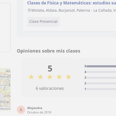
Clases de Física y Matemáticas: estudios s
Mislata, Aldaia, Burjassot, Paterna - La Cañada, V
Clase Presencial
Opiniones sobre mis clases
5
5
4
★
★
★
★
★
3
2
6 valoraciones
1
Alejandra
ributors
A
Octubre de 2018