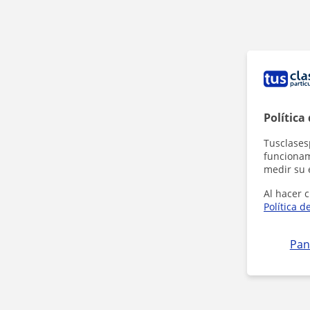
Política
Tusclases
funcionami
medir su 
Al hacer c
Política d
Pan