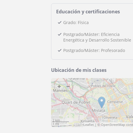
Educación y certificaciones
Grado: Física
Postgrado/Máster: Eficiencia
Energética y Desarrollo Sostenible
Postgrado/Máster: Profesorado
Ubicación de mis clases
+
−
2 km
1 mi
Leaflet
| ©
OpenStreetMap
cont