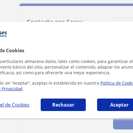
Contacta con Saray
Tarifa
20
€/h
 de Cookies
particulares almacena datos, tales como cookies, para garantizar el
ento básico del sitio, personalizar el contenido, adaptar los anunc
eficacia, así como para ofrecerte una mejor experiencia.
lic en “Aceptar”, aceptas lo establecido en nuestra
Política de Cook
e Privacidad
.
Al hacer cli
el de Cookies
Rechazar
Aceptar