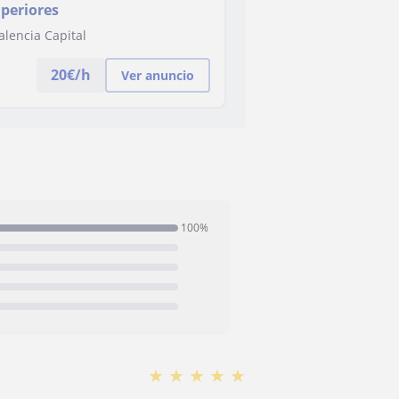
uperiores
alencia Capital
20
€/h
Ver anuncio
100%
★
★
★
★
★