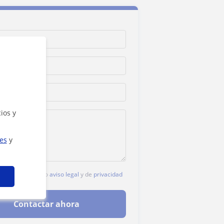
ios y
ies
y
c, aceptas nuestro
aviso legal
y de
privacidad
Contactar ahora