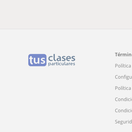
Términ
Polític
Configu
Polític
Condici
Condic
Seguri