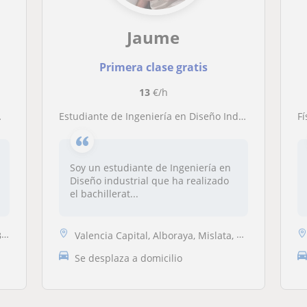
Jaume
Primera clase gratis
13
€/h
Estudiante de Ingeniería en Diseño Industrial se ofrece para dar clases de Física para alumnos/as de ESO y Bachillerato
F
Soy un estudiante de Ingeniería en
Diseño industrial que ha realizado
el bachillerat...
t
Valencia Capital, Alboraya, Mislata, Tavernes Blanques
Se desplaza a domicilio