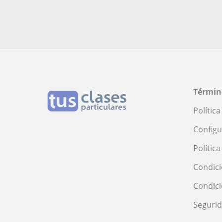
Términ
Polític
Configu
Polític
Condici
Condic
Seguri