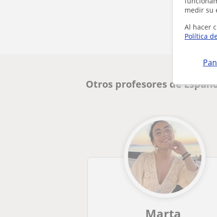
funcionami
medir su 
Al hacer c
Política d
Pan
Otros profesores de Españo
Marta