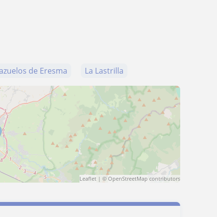
azuelos de Eresma
La Lastrilla
Leaflet
| ©
OpenStreetMap
contributors