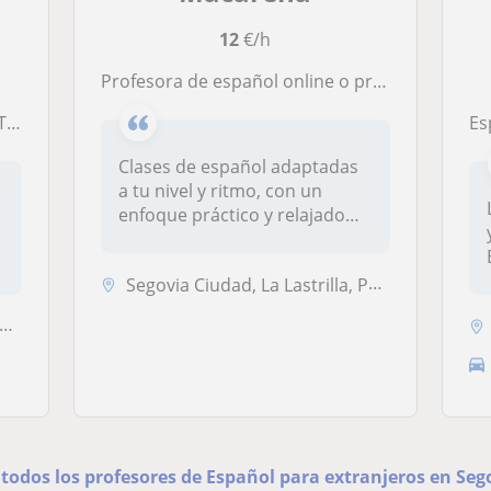
12
€/h
Profesora de español online o presencial en Segovia, para estudiantes extranjeros.
cesario
Esp
Clases de español adaptadas
a tu nivel y ritmo, con un
enfoque práctico y relajado
d...
e
Segovia Ciudad, La Lastrilla, Palazuelos de Eresma, San Cristóbal de S...
 todos los profesores de Español para extranjeros en Seg