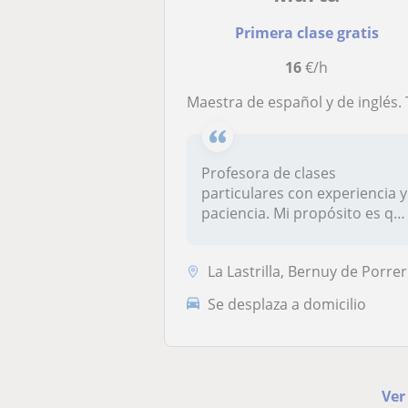
Primera clase gratis
16
€/h
Maestra de español y de inglés. Titulación en Educación Primaria e Infantil con experiencia en Estados Unidos enseñando español como segunda lengua. Soy de Segovia y tengo flexibilidad para dar tanto clases online como presenciales si es ne
Profesora de clases
particulares con experiencia y
paciencia. Mi propósito es qu
mi...
La Lastrilla, Bernuy de Porreros, San Cristóbal de Segovia, Segovia Ca...
Se desplaza a domicilio
Ver