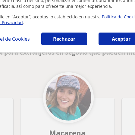
ento básico del sitio, personalizar el contenido, adaptar los anunc
eficacia, así como para ofrecerte una mejor experiencia.
¿Hay algún error en este perfil?
Cuéntanos
lic en “Aceptar”, aceptas lo establecido en nuestra
Política de Cook
e Privacidad
.
el de Cookies
Rechazar
Aceptar
l para extranjeros en Segovia que pueden in
Macarena