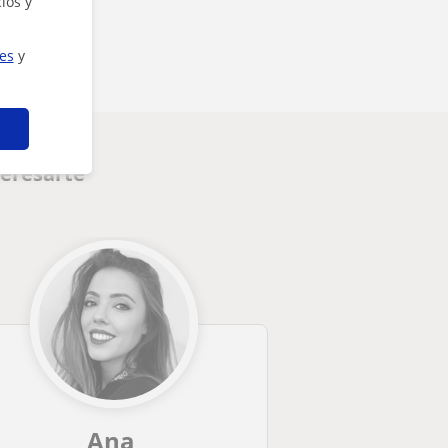
ios y
ies
y
teresarte
Ana