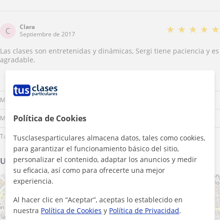
Clara
★
★
★
★
★
C
Septiembre de 2017
Las clases son entretenidas y dinámicas, Sergi tiene paciencia y es
agradable.
Lu
Ma
Mi
Ju
Vi
Sá
Do
Mañana
Política de Cookies
Mediodía
Tarde
Tusclasesparticulares almacena datos, tales como cookies,
para garantizar el funcionamiento básico del sitio,
personalizar el contenido, adaptar los anuncios y medir
Ubicación de mis clases
su eficacia, así como para ofrecerte una mejor
experiencia.
+
−
Al hacer clic en “Aceptar”, aceptas lo establecido en
nuestra
Política de Cookies
y
Política de Privacidad
.