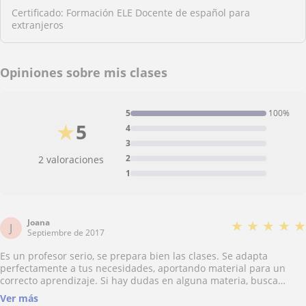
Certificado: Formación ELE Docente de español para
extranjeros
Opiniones sobre mis clases
5
100%
★
5
4
3
2
2 valoraciones
1
Joana
★
★
★
★
★
J
Septiembre de 2017
Es un profesor serio, se prepara bien las clases. Se adapta
perfectamente a tus necesidades, aportando material para un
correcto aprendizaje. Si hay dudas en alguna materia, busca
información y prepara la siguiente clase con más ejercicios, para
Ver más
su práctica.