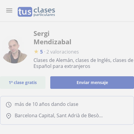
Sergi
Mendizabal
★
5
·
2 valoraciones
Clases de Alemán, clases de Inglés, clases de
Español para extranjeros
1ª clase gratis
Enviar mensaje
más de 10 años dando clase
Barcelona Capital, Sant Adrià de Besòs, Santa Coloma de Gramenet