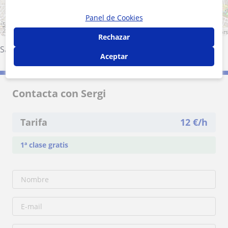
Panel de Cookies
500 m
2000 ft
Leaflet
| ©
OpenStreetMap
contributors
Rechazar
Sant Adrià de Besòs
·
Santa Coloma de Gramenet
Aceptar
Contacta con Sergi
Tarifa
12
€/h
1ª clase gratis