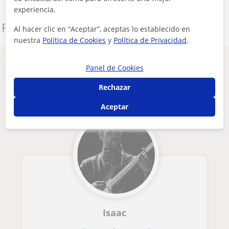
experiencia.
Denunciar este perfil
Al hacer clic en “Aceptar”, aceptas lo establecido en
nuestra
Política de Cookies
y
Política de Privacidad
.
Otros profesores de Guitarra en Vitoria-
Panel de Cookies
Gasteiz que pueden interesarte
Rechazar
Aceptar
Isaac