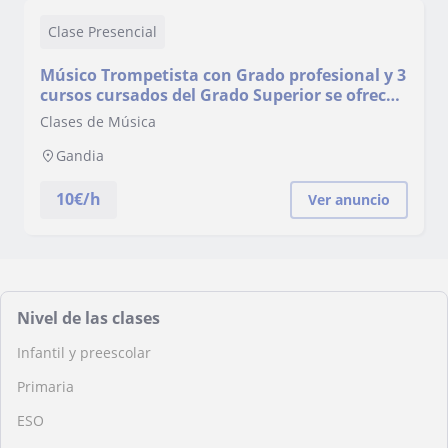
Clase Presencial
Músico Trompetista con Grado profesional y 3
cursos cursados del Grado Superior se ofrece
para impartir clases particulares de música,
Clases de Música
ya sea Lenguaje Musical, armonía,teoría, o
como instrumento, Trompeta, para niveles de
Gandia
Elemental, Profesional, preparaci
10
€/h
Ver anuncio
Nivel de las clases
Infantil y preescolar
Primaria
ESO