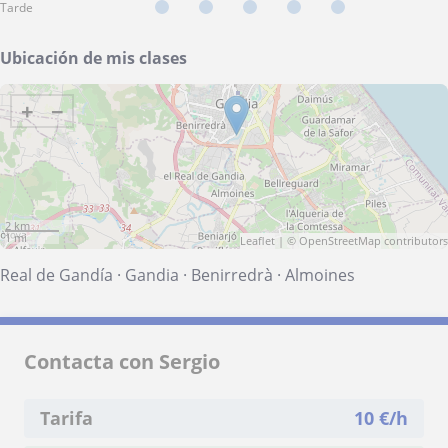
Tarde
Ubicación de mis clases
+
−
2 km
1 mi
Leaflet
| ©
OpenStreetMap
contributors
Real de Gandía
·
Gandia
·
Benirredrà
·
Almoines
Contacta con Sergio
Tarifa
10
€/h