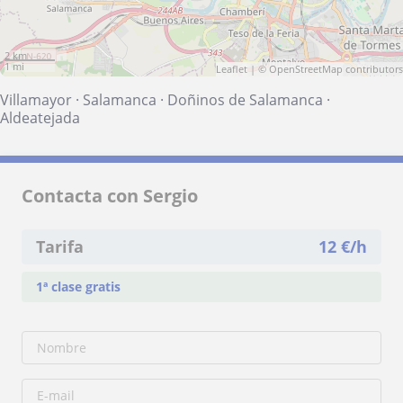
2 km
1 mi
Leaflet
| ©
OpenStreetMap
contributors
Villamayor
·
Salamanca
·
Doñinos de Salamanca
·
Aldeatejada
Contacta con Sergio
Tarifa
12
€/h
1ª clase gratis