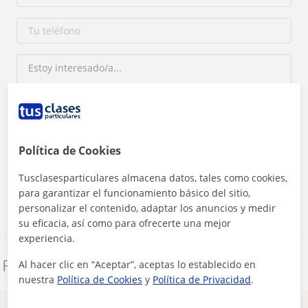
Al hacer clic, aceptas nuestro
aviso legal
y de
privacidad
Política de Cookies
Tusclasesparticulares almacena datos, tales como cookies,
Contactar ahora
para garantizar el funcionamiento básico del sitio,
personalizar el contenido, adaptar los anuncios y medir
su eficacia, así como para ofrecerte una mejor
experiencia.
Denunciar este perfil
Al hacer clic en “Aceptar”, aceptas lo establecido en
nuestra
Política de Cookies
y
Política de Privacidad
.