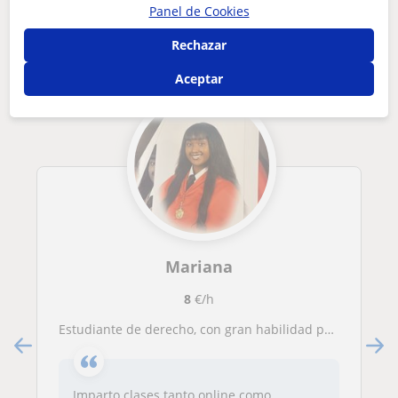
Otros profesores en Salamanca que
Panel de Cookies
pueden interesarte
Rechazar
Aceptar
Mariana
8
€/h
Estudiante de derecho, con gran habilidad para que los niños aprendan un método de estudio adecuado a sus capacidades.
Imparto clases tanto online como