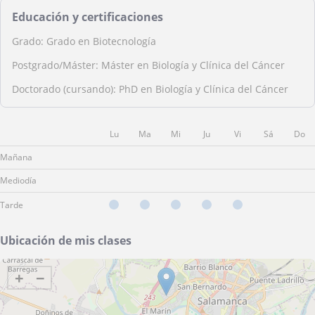
Educación y certificaciones
Grado: Grado en Biotecnología
Postgrado/Máster: Máster en Biología y Clínica del Cáncer
Doctorado (cursando): PhD en Biología y Clínica del Cáncer
Lu
Ma
Mi
Ju
Vi
Sá
Do
Mañana
Mediodía
Tarde
Ubicación de mis clases
+
−