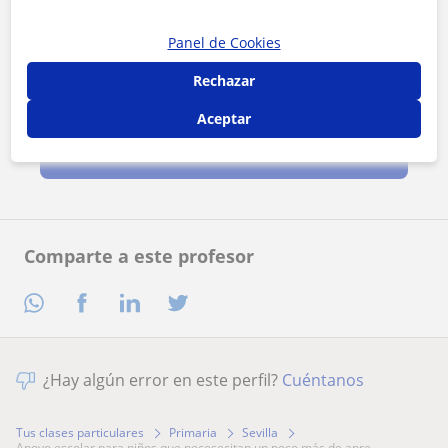
Panel de Cookies
Rechazar
Al hacer clic, aceptas nuestro
aviso legal
y de
privacidad
Aceptar
Contactar ahora
Comparte a este profesor
¿Hay algún error en este perfil?
Cuéntanos
Tus clases particulares
Primaria
Sevilla
apoyo escolar para niños que necesecitan un poco más de apre...