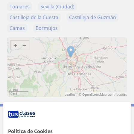
Tomares
Sevilla (Ciudad)
Castilleja de la Cuesta
Castilleja de Guzmán
Camas
Bormujos
+
−
20 km
10 mi
Leaflet
| ©
OpenStreetMap
contributors
Contacta con Noelia
Política de Cookies