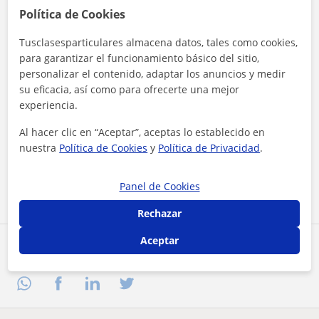
Política de Cookies
Tusclasesparticulares almacena datos, tales como cookies,
para garantizar el funcionamiento básico del sitio,
personalizar el contenido, adaptar los anuncios y medir
su eficacia, así como para ofrecerte una mejor
experiencia.
Al hacer clic en “Aceptar”, aceptas lo establecido en
Al hacer clic, aceptas nuestro
aviso legal
y de
privacidad
nuestra
Política de Cookies
y
Política de Privacidad
.
Contactar ahora
Panel de Cookies
Rechazar
Aceptar
Comparte a este profesor