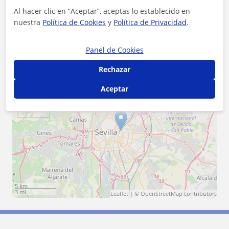
Al hacer clic en “Aceptar”, aceptas lo establecido en
Localidades a las que se desplaza para dar clase
nuestra
Política de Cookies
y
Política de Privacidad
.
Bormujos
Dos Hermanas
Tomares
Panel de Cookies
Sevilla (Ciudad)
San Juan de Aznalfarache
Rechazar
Camas
Aceptar
+
−
5 km
3 mi
Leaflet
| ©
OpenStreetMap
contributors