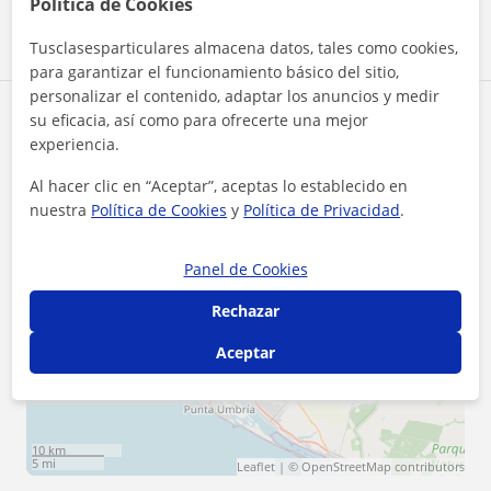
Política de Cookies
Tusclasesparticulares almacena datos, tales como cookies,
para garantizar el funcionamiento básico del sitio,
personalizar el contenido, adaptar los anuncios y medir
Zona de Jorge
su eficacia, así como para ofrecerte una mejor
experiencia.
Localidades a las que se desplaza para dar clase
Al hacer clic en “Aceptar”, aceptas lo establecido en
nuestra
Política de Cookies
y
Política de Privacidad
.
Huelva (Ciudad)
Panel de Cookies
+
−
Rechazar
Aceptar
10 km
5 mi
Leaflet
| ©
OpenStreetMap
contributors