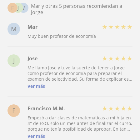
Mar y otras 5 personas recomiendan a
F
J
M
Jorge
★
★
★
★
★
Mar
M
Muy buen profesor de economía
★
★
★
★
★
Jose
J
Me llamo Jose y tuve la suerte de tener a Jorge
como profesor de economía para preparar el
examen de selectividad. Su forma de explicar es
excepcional, ya que se toma el tiempo necesario
Ver más
para asegurarse de que entiendas cada
concepto. Es una persona muy atenta y servicial,
siempre dispuesto a ayudar. Sus clases están
muy bien preparadas, con resúmenes y fichas
★
★
★
★
★
Francisco M.M.
F
que él mismo elabora. Personalmente, me
Empezó a dar clases de matemáticas a mi hija en
sirvieron muchísimo sus clases y conseguí
4° de ESO, solo un mes antes de finalizar el curso,
aprobar el examen. Sin duda, lo recomiendo al
porque no tenía posibilidad de aprobar. En tan
100%. Su dedicación y pasión por la enseñanza
poco tiempo Jorge consiguió revertir la situación
son admirables.
Ver más