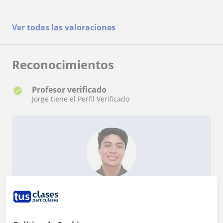
de mi hija en esa asignatura, no solo aprobando
matemáticas sino sacando una nota alta cuando
un mes antes estaba destinada a suspender.
Ver todas las valoraciones
Tanto mi hija como yo estamos encantados.
Buena preparación y muchos recursos
pedagógicos.
Reconocimientos
Profesor verificado
Jorge tiene el Perfil Verificado
¿Quieres saber más de Jorge?
Datos verificados
★
★
★
★
★
6 valoraciones
Ver perfil