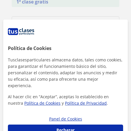
1ª clase gratis
Política de Cookies
Tusclasesparticulares almacena datos, tales como cookies,
para garantizar el funcionamiento básico del sitio,
personalizar el contenido, adaptar los anuncios y medir
su eficacia, así como para ofrecerte una mejor
experiencia.
Al hacer clic en “Aceptar”, aceptas lo establecido en
nuestra
Política de Cookies
y
Política de Privacidad
.
Al hacer clic, aceptas nuestro
aviso legal
y de
privacidad
Panel de Cookies
Contactar ahora
Rechazar