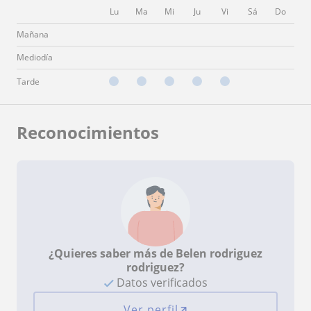
Lu
Ma
Mi
Ju
Vi
Sá
Do
Mañana
Mediodía
Tarde
Reconocimientos
¿Quieres saber más de Belen rodriguez
rodriguez?
Datos verificados
Ver perfil