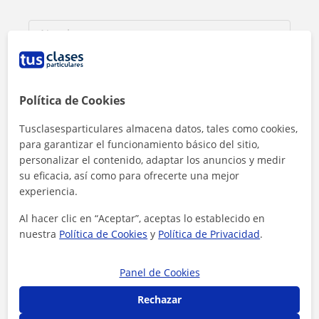
Política de Cookies
Tusclasesparticulares almacena datos, tales como cookies,
para garantizar el funcionamiento básico del sitio,
personalizar el contenido, adaptar los anuncios y medir
su eficacia, así como para ofrecerte una mejor
experiencia.
Al hacer clic en “Aceptar”, aceptas lo establecido en
Al hacer clic, aceptas nuestro
aviso legal
y de
privacidad
nuestra
Política de Cookies
y
Política de Privacidad
.
Contactar ahora
Panel de Cookies
Rechazar