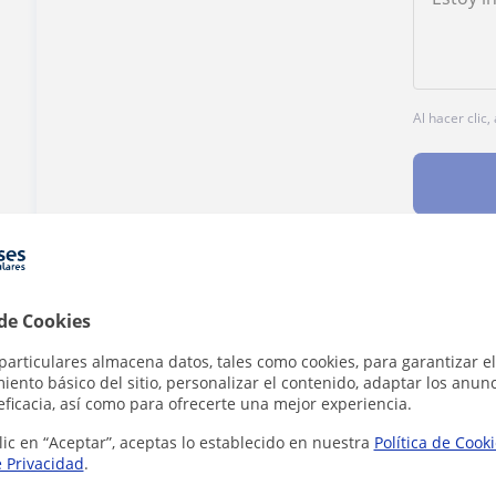
Al hacer clic
¿Hay algún error en este perfil?
Cuéntanos
 de Cookies
particulares almacena datos, tales como cookies, para garantizar el
ento básico del sitio, personalizar el contenido, adaptar los anunc
eficacia, así como para ofrecerte una mejor experiencia.
lic en “Aceptar”, aceptas lo establecido en nuestra
Política de Cook
st Certificate in English en Sevilla que puede
e Privacidad
.