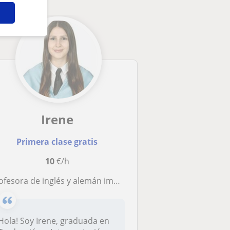
Irene
Primera clase gratis
10
€/h
esora de inglés y alemán imparte clases a niños y adultos de todas las edades y niveles
Hola! Soy Irene, graduada en