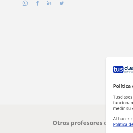
Política
Tusclases
funcionami
medir su 
Al hacer c
Otros profesores de FCE Fir
Política d