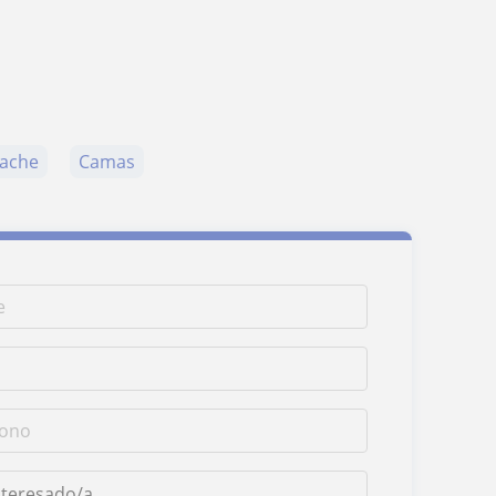
rache
Camas