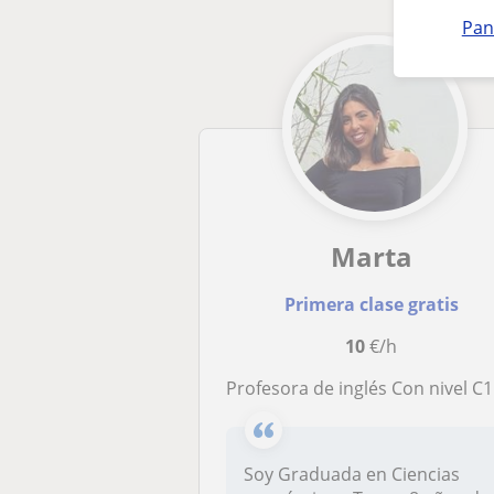
Pan
Marta
Primera clase gratis
10
€/h
Profesora de inglés Con nivel C1 y certificado de B2. Ofrezco clases particulares a domicilio, en mi casa u online en la provincia de y Graduada de Ciencias Económicas por lo que podría dar otras materias ademá
Soy Graduada en Ciencias