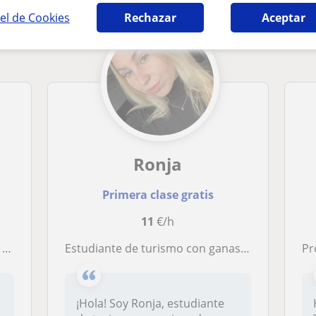
el de Cookies
Rechazar
Aceptar
Ronja
Primera clase gratis
11
€/h
s de
Estudiante de turismo con ganas de ayudar a los niños con el inglés
Prof
¡Hola! Soy Ronja, estudiante