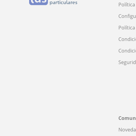
Polític
Configu
Polític
Condici
Condic
Seguri
Comun
Noveda