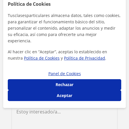
Política de Cookies
Contacta con Fernando
Tusclasesparticulares almacena datos, tales como cookies,
para garantizar el funcionamiento básico del sitio,
personalizar el contenido, adaptar los anuncios y medir
Tarifa
12
€/h
su eficacia, así como para ofrecerte una mejor
experiencia.
1ª clase gratis
Al hacer clic en “Aceptar”, aceptas lo establecido en
nuestra
Política de Cookies
y
Política de Privacidad
.
Panel de Cookies
Rechazar
Aceptar