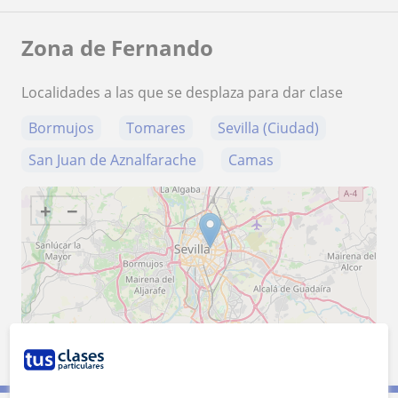
Zona de Fernando
Localidades a las que se desplaza para dar clase
Bormujos
Tomares
Sevilla (Ciudad)
San Juan de Aznalfarache
Camas
+
−
10 km
5 mi
Leaflet
| ©
OpenStreetMap
contributors