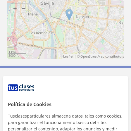
+
−
1 km
3000 ft
Leaflet
| ©
OpenStreetMap
contributors
Contacta con Joanna
Tarifa
10
€/h
Política de Cookies
1ª clase gratis
Tusclasesparticulares almacena datos, tales como cookies,
para garantizar el funcionamiento básico del sitio,
personalizar el contenido, adaptar los anuncios y medir