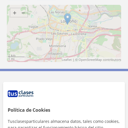
+
−
2 km
1 mi
Leaflet
| ©
OpenStreetMap
contributors
Contacta con Daniel
Tarifa
11
€/h
Política de Cookies
1ª clase gratis
Tusclasesparticulares almacena datos, tales como cookies,
para garantizar el funcionamiento básico del sitio,