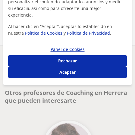
personalizar el contenido, adaptar los anuncios y medir
su eficacia, así como para ofrecerte una mejor
experiencia.
Comparte a este profesor
Al hacer clic en “Aceptar”, aceptas lo establecido en
nuestra
Política de Cookies
y
Política de Privacidad
.
Panel de Cookies
¿Hay algún error en este perfil?
Cuéntanos
Rechazar
Aceptar
Tus clases particulares
Coaching
Sevilla
Herrera
soy coach ontológico, de desarrollo humano. realizo procesos...
Otros profesores de Coaching en Herrera
que pueden interesarte