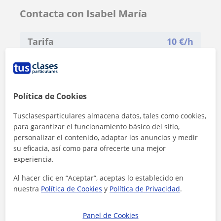
Contacta con Isabel María
Tarifa
10
€/h
Política de Cookies
Tusclasesparticulares almacena datos, tales como cookies,
para garantizar el funcionamiento básico del sitio,
personalizar el contenido, adaptar los anuncios y medir
su eficacia, así como para ofrecerte una mejor
experiencia.
Al hacer clic en “Aceptar”, aceptas lo establecido en
nuestra
Política de Cookies
y
Política de Privacidad
.
Al hacer clic, aceptas nuestro
aviso legal
y de
privacidad
Panel de Cookies