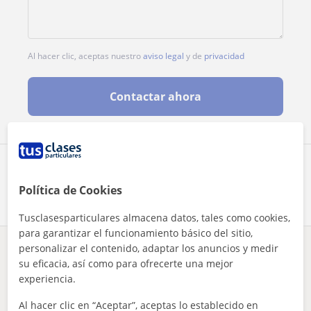
Al hacer clic, aceptas nuestro
aviso legal
y de
privacidad
Contactar ahora
Comparte a este profesor
Política de Cookies
Tusclasesparticulares almacena datos, tales como cookies,
para garantizar el funcionamiento básico del sitio,
personalizar el contenido, adaptar los anuncios y medir
¿Hay algún error en este perfil?
Cuéntanos
su eficacia, así como para ofrecerte una mejor
experiencia.
Tus clases particulares
Matemáticas
Sevilla
Mairena del Alcor
Al hacer clic en “Aceptar”, aceptas lo establecido en