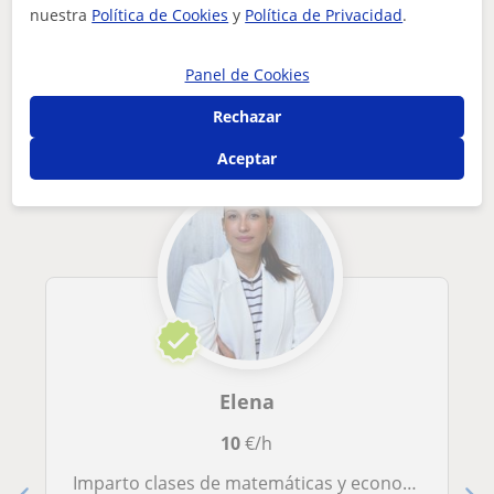
me defino como una profesora paciente y con recursos. me gus...
nuestra
Política de Cookies
y
Política de Privacidad
.
Otros profesores de Matemáticas en
Panel de Cookies
Mairena del Alcor que pueden
interesarte
Rechazar
Aceptar
Elena
10
€/h
Imparto clases de matemáticas y economía