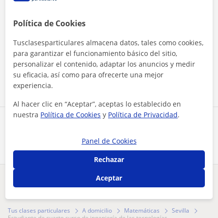
Política de Cookies
Tusclasesparticulares almacena datos, tales como cookies,
Al hacer clic, aceptas nuestro
aviso legal
y de
privacidad
para garantizar el funcionamiento básico del sitio,
personalizar el contenido, adaptar los anuncios y medir
Contactar ahora
su eficacia, así como para ofrecerte una mejor
experiencia.
Al hacer clic en “Aceptar”, aceptas lo establecido en
nuestra
Política de Cookies
y
Política de Privacidad
.
Comparte a este profesor
Panel de Cookies
Rechazar
Aceptar
¿Hay algún error en este perfil?
Cuéntanos
Tus clases particulares
A domicilio
Matemáticas
Sevilla
estudiante de cuarto curso de ingeniería de las tecnologías ...