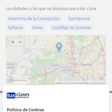
Localidades a las que se desplaza para dar clase
Valencina de la Concepción
Santiponce
Salteras
Gines
Castilleja de Guzmán
+
−
5 km
3 mi
Leaflet
| ©
OpenStreetMap
contributors
Contacta con Nuria
Política de Cookies