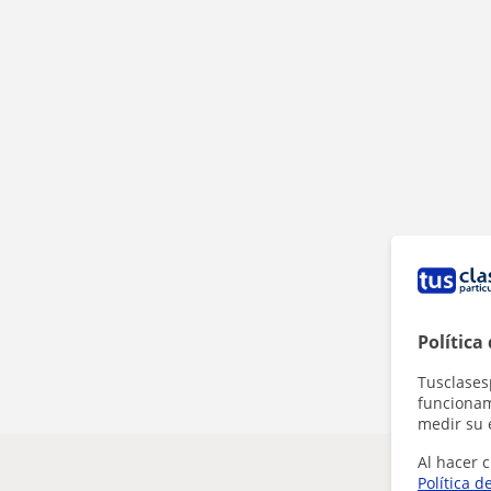
Política
Tusclases
funcionami
medir su 
Al hacer c
Política d