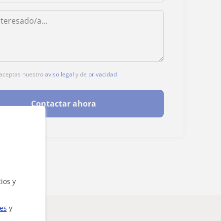
, aceptas nuestro
aviso legal
y de
privacidad
Contactar ahora
ios y
ies
y