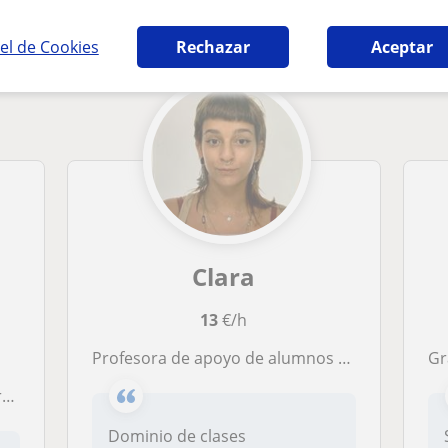
ia en Sevilla que pueden interesarte
el de Cookies
Rechazar
Aceptar
Clara
13
€/h
Profesora de apoyo de alumnos con necesidades educativas especiales, y de alumnos que necesiten un apoyo básico
Gr
r.
Dominio de clases