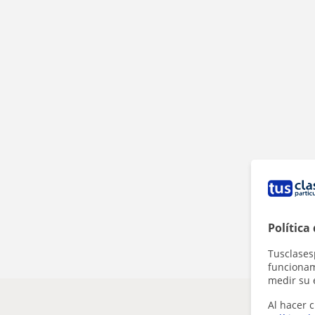
Política
Tusclases
funcionami
medir su 
Al hacer c