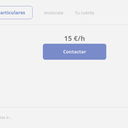
particulares
Anúnciate
Tu cuenta
15
€
/h
Contactar
as e...