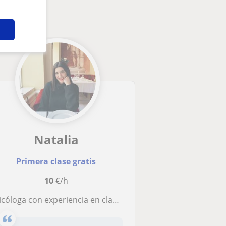
Natalia
Primera clase gratis
10
€/h
cóloga con experiencia en clases y con niños se ofrece a dar clases de repaso y apoyo