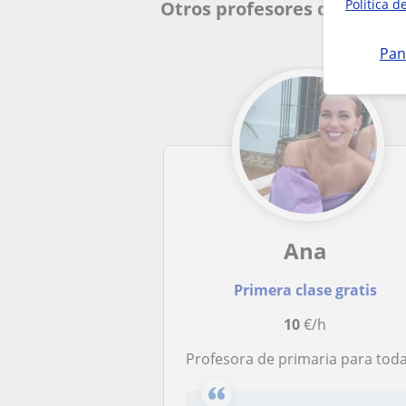
Política d
Otros profesores de Primar
Pan
Ana
Primera clase gratis
10
€/h
Profesora de primaria para todas las edades y materias