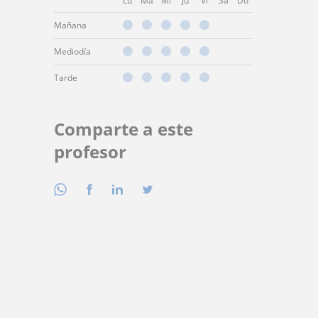
Lu
Ma
Mi
Ju
Vi
Sá
Do
Mañana
Mediodía
Tarde
Comparte a este
profesor