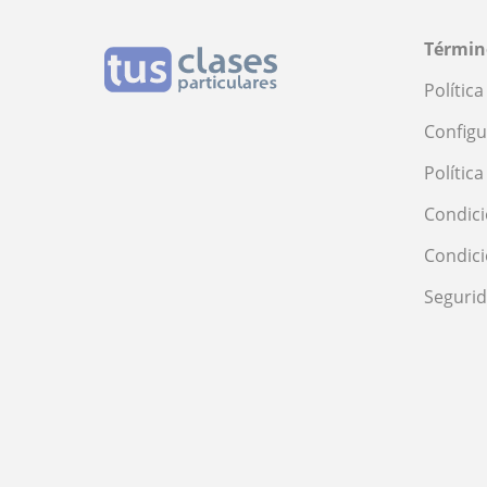
Términ
Polític
Configu
Polític
Condici
Condic
Seguri