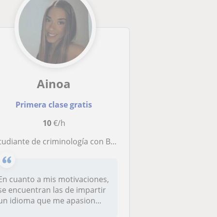
Ainoa
Primera clase gratis
10
€/h
udiante de criminología con B2 imparte clases a niños de hasta cuarto de la ESO
En cuanto a mis motivaciones,
se encuentran las de impartir
un idioma que me apasion...