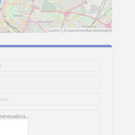
Leaflet
| ©
OpenStreetMap
contributors