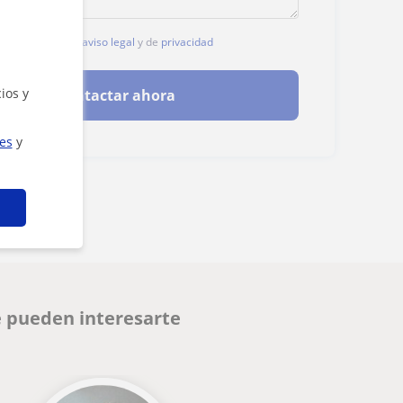
, aceptas nuestro
aviso legal
y de
privacidad
ios y
Contactar ahora
ies
y
e pueden interesarte