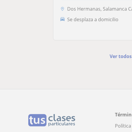
Dos Hermanas, Salamanca Capital, Carbajosa de la Sagrada, Cabrerizos, Santa Marta de Tormes, Villamayor, Villares de la R
Se desplaza a domicilio
Ver todos
Términ
Polític