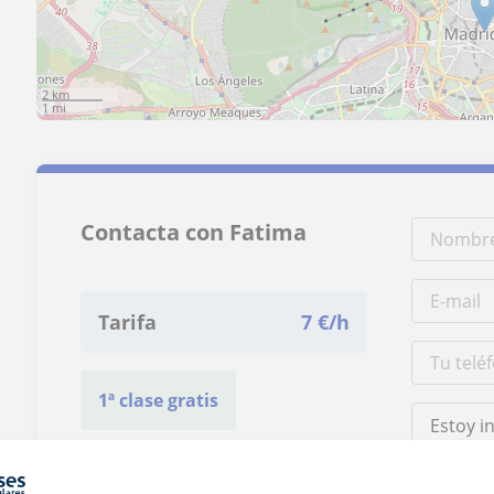
2 km
1 mi
Contacta con Fatima
Tarifa
7
€/h
1ª clase gratis