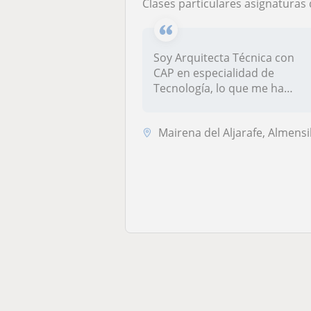
Clases particulares asignaturas de ciencias para niveles Primaria, Secundaria y Bachiller
Soy Arquitecta Técnica con
CAP en especialidad de
Tecnología, lo que me ha
posibilit...
Mairena del Aljarafe, Almensilla, Bormujos, Sevilla Capital, San Juan 