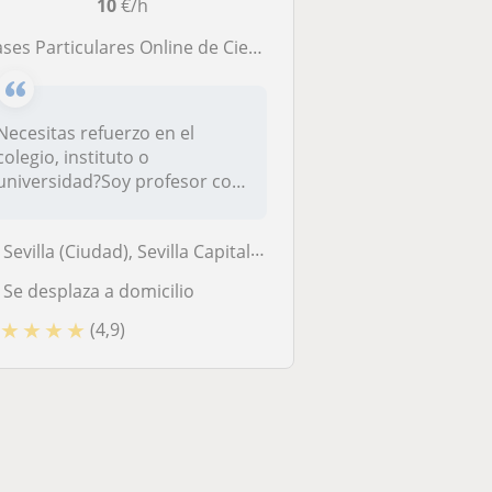
10
€/h
ses Particulares Online de Ciencias y Matemáticas – ESO, Bachillerato y Universidad
Necesitas refuerzo en el
colegio, instituto o
universidad?Soy profesor con
amplia ex...
Sevilla (Ciudad), Sevilla Capital, Camas
Se desplaza a domicilio
★
★
★
★
(4,9)