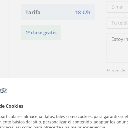
Tarifa
18
€/h
1ª clase gratis
Al hacer clic
 de Cookies
¿Hay algún error en este perfil?
Cuéntanos
particulares almacena datos, tales como cookies, para garantizar el
ento básico del sitio, personalizar el contenido, adaptar los anunc
eficacia, así como para ofrecerte una mejor experiencia.