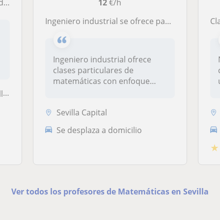
ato
12
€/h
Ingeniero industrial se ofrece para dar clases de refuerzo de matemáticas y seguimiento personalizado
Cla
Ingeniero industrial ofrece
clases particulares de
matemáticas con enfoque
personali...
...
Sevilla Capital
Se desplaza a domicilio
★
Ver todos los profesores de Matemáticas en Sevilla