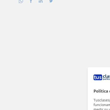
Política
Tusclases
funcionami
medir su 