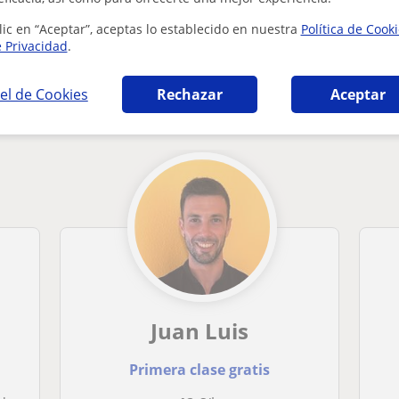
lic en “Aceptar”, aceptas lo establecido en nuestra
Política de Cook
e Privacidad
.
ticas en Sevilla que pueden interesarte
el de Cookies
Rechazar
Aceptar
Juan Luis
Primera clase gratis