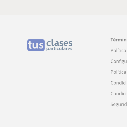
Términ
Polític
Configu
Polític
Condici
Condic
Seguri