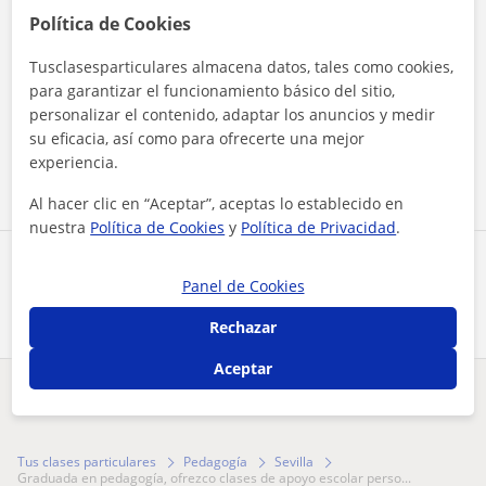
Política de Cookies
Tusclasesparticulares almacena datos, tales como cookies,
para garantizar el funcionamiento básico del sitio,
Al hacer clic, aceptas nuestro
aviso legal
y de
privacidad
personalizar el contenido, adaptar los anuncios y medir
su eficacia, así como para ofrecerte una mejor
Contactar ahora
experiencia.
Al hacer clic en “Aceptar”, aceptas lo establecido en
nuestra
Política de Cookies
y
Política de Privacidad
.
Comparte a este profesor
Panel de Cookies
Rechazar
Aceptar
¿Hay algún error en este perfil?
Cuéntanos
Tus clases particulares
Pedagogía
Sevilla
graduada en pedagogía, ofrezco clases de apoyo escolar perso...