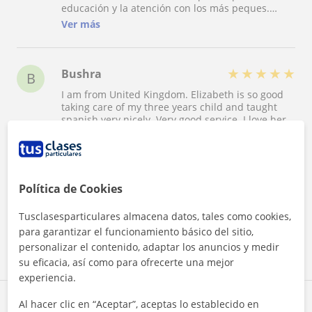
educación y la atención con los más peques.
Elizabeth es una gran profesional que
Ver más
recomendaría una y otra vez. Sin duda alguna
volvería a trabajar con ella.
★
★
★
★
★
Bushra
B
I am from United Kingdom. Elizabeth is so good
taking care of my three years child and taught
spanish very nicely. Very good service. I love her
friendly behaviour.
★
★
★
★
★
Rubén
R
Política de Cookies
Educada, cercana y divertida. Buena disciplina y
coordinación, muy contento con el servicio y el
Tusclasesparticulares almacena datos, tales como cookies,
peque ya me está preguntando por ella cuando
para garantizar el funcionamiento básico del sitio,
antes no había ni modo.
personalizar el contenido, adaptar los anuncios y medir
su eficacia, así como para ofrecerte una mejor
experiencia.
Reconocimientos
Al hacer clic en “Aceptar”, aceptas lo establecido en