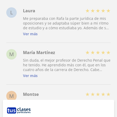
★
★
★
★
★
Laura
L
Me preparaba con Rafa la parte jurídica de mis
oposiciones y se adaptaba súper bien a mi ritmo
de estudio y a cómo estudiaba yo. Además de ser
buen profe es muy motivante, sin él no lo habría
Ver más
podido conseguir y seguramente las habría
dejado antes, gracias Rafa!!! Lo recomiendo 100 %
porque si soy funcionaria es gracias a él!!!!
★
★
★
★
★
María Martínez
M
Sin duda, el mejor profesor de Derecho Penal que
he tenido. He aprendido más con él, que en los
cuatro años de la carrera de Derecho. Cabe
destacar, su dominio de la materia, tanto de la
Ver más
parte general como especial y su forma de
explicar, clara y concisa.
★
★
★
★
★
Montse
M
Actualmente Rafa es mi profesor en la Academia
GOR y estoy bastante contenta , ya que nos
facilita muchísima información respecto a el
código penal y más temas. Lo recomiendo mucho