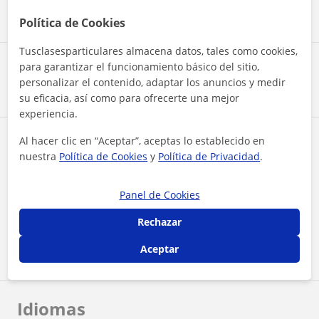
Ver más
!
Política de Cookies
Tusclasesparticulares almacena datos, tales como cookies,
Reconocimientos
para garantizar el funcionamiento básico del sitio,
personalizar el contenido, adaptar los anuncios y medir
su eficacia, así como para ofrecerte una mejor
experiencia.
Formación y títulos
Al hacer clic en “Aceptar”, aceptas lo establecido en
nuestra
Política de Cookies
y
Política de Privacidad
.
Grado en Derecho
Grado
Panel de Cookies
Rechazar
Criminología y Ciencias Forenses
Postgrado/Máster
Aceptar
Idiomas