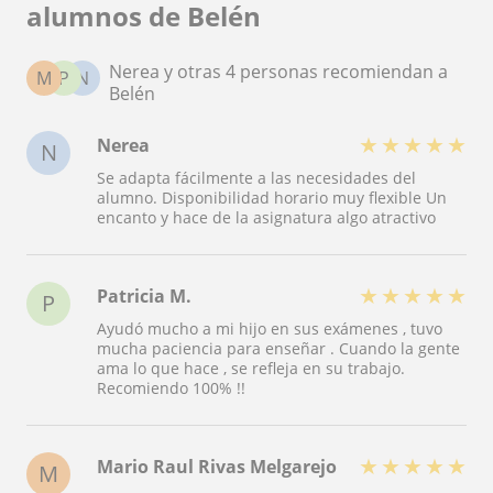
alumnos de Belén
Nerea y otras 4 personas recomiendan a
M
P
N
Belén
★
★
★
★
★
Nerea
N
Se adapta fácilmente a las necesidades del
alumno. Disponibilidad horario muy flexible Un
encanto y hace de la asignatura algo atractivo
★
★
★
★
★
Patricia M.
P
Ayudó mucho a mi hijo en sus exámenes , tuvo
mucha paciencia para enseñar . Cuando la gente
ama lo que hace , se refleja en su trabajo.
Recomiendo 100% !!
★
★
★
★
★
Mario Raul Rivas Melgarejo
M