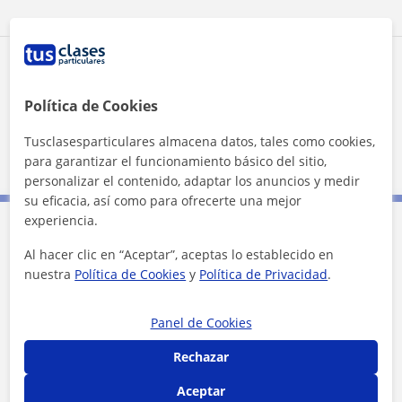
Zona de Arancha
Política de Cookies
Localidades a las que se desplaza para dar clase
Tusclasesparticulares almacena datos, tales como cookies,
Sevilla (Ciudad)
para garantizar el funcionamiento básico del sitio,
personalizar el contenido, adaptar los anuncios y medir
su eficacia, así como para ofrecerte una mejor
experiencia.
Contacta con Arancha
Al hacer clic en “Aceptar”, aceptas lo establecido en
nuestra
Política de Cookies
y
Política de Privacidad
.
Tarifa
15
€/h
Panel de Cookies
1ª clase gratis
Rechazar
Aceptar