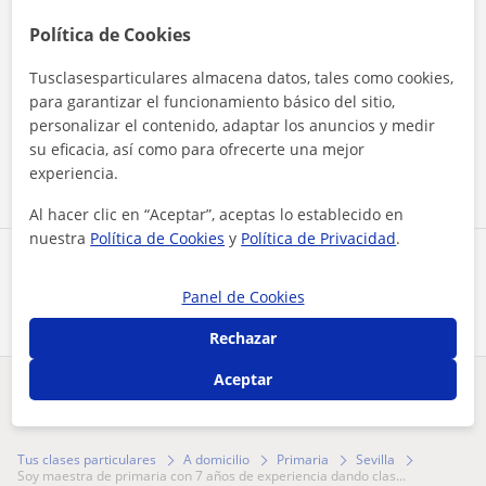
Política de Cookies
Tusclasesparticulares almacena datos, tales como cookies,
Al hacer clic, aceptas nuestro
aviso legal
y de
privacidad
para garantizar el funcionamiento básico del sitio,
personalizar el contenido, adaptar los anuncios y medir
su eficacia, así como para ofrecerte una mejor
Contactar ahora
experiencia.
Al hacer clic en “Aceptar”, aceptas lo establecido en
nuestra
Política de Cookies
y
Política de Privacidad
.
Comparte a este profesor
Panel de Cookies
Rechazar
Aceptar
¿Hay algún error en este perfil?
Cuéntanos
Tus clases particulares
A domicilio
Primaria
Sevilla
soy maestra de primaria con 7 años de experiencia dando clas...