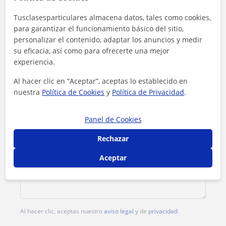
Tarifa
11
€/h
Tusclasesparticulares almacena datos, tales como cookies,
para garantizar el funcionamiento básico del sitio,
1ª clase gratis
personalizar el contenido, adaptar los anuncios y medir
su eficacia, así como para ofrecerte una mejor
experiencia.
Al hacer clic en “Aceptar”, aceptas lo establecido en
nuestra
Política de Cookies
y
Política de Privacidad
.
Panel de Cookies
Rechazar
Aceptar
Al hacer clic, aceptas nuestro
aviso legal
y de
privacidad