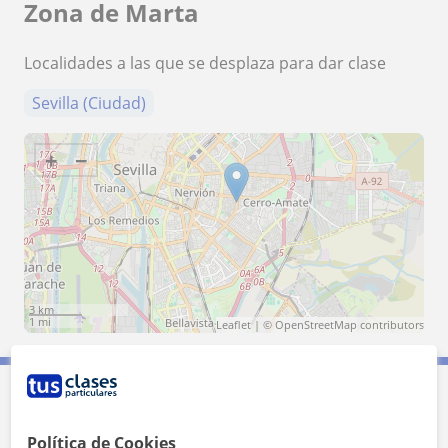
Zona de Marta
Localidades a las que se desplaza para dar clase
Sevilla (Ciudad)
+
−
3 km
1 mi
Leaflet
| ©
OpenStreetMap
contributors
Contacta con Marta
Política de Cookies