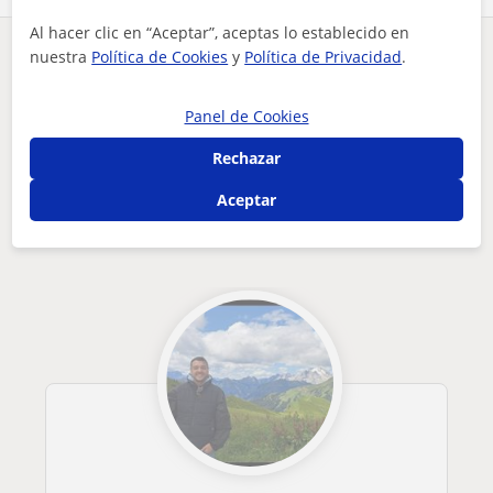
Al hacer clic en “Aceptar”, aceptas lo establecido en
nuestra
Política de Cookies
y
Política de Privacidad
.
¿Hay algún error en este perfil?
Cuéntanos
Panel de Cookies
Tus clases particulares
Geografía
Sevilla
ofrezco clases de cualquier asignatura de ciencias sociales ...
Rechazar
Otros profesores de Geografía en Sevilla
Aceptar
que pueden interesarte