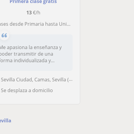
Primera clase gratis
13
€/h
ases desde Primaria hasta Universidad (Grado ADE/FYCO/Economía)
Me apasiona la enseñanza y
poder transmitir de una
forma individualizada y
personali...
Sevilla Ciudad, Camas, Sevilla (Ciudad)
Se desplaza a domicilio
villa