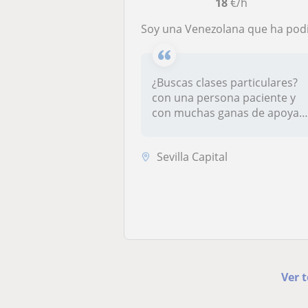
18
€/h
Soy una Venezolana que ha podido vivir en 4 distintas ciudades, Caracas, Dublin, Madrid y Sevilla, con una orientación a ayudar y apoyar a quien tenga en el camino, con lo poco o mucho que conozco de la vida y de los negocios, le podría dar clases a ni
¿Buscas clases particulares?
con una persona paciente y
con muchas ganas de apoyar
y...
Sevilla Capital
Ver 