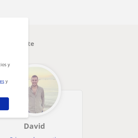
interesarte
ios y
ies
y
David