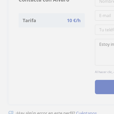
Tarifa
10
€/h
Al hacer clic
¿Hay algún error en este perfil?
Cuéntanos