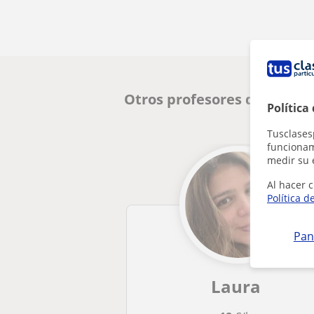
Otros profesores de Admini
Política
Tusclases
funcionami
medir su 
Al hacer c
Política d
Pan
Laura