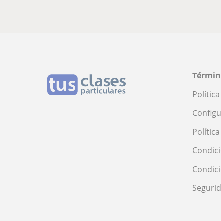
Términ
Polític
Configu
Polític
Condici
Condic
Seguri