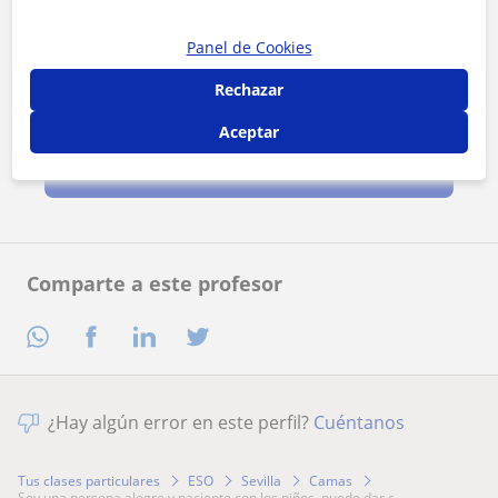
Panel de Cookies
Rechazar
Al hacer clic, aceptas nuestro
aviso legal
y de
privacidad
Aceptar
Contactar ahora
Comparte a este profesor
¿Hay algún error en este perfil?
Cuéntanos
Tus clases particulares
ESO
Sevilla
Camas
soy una persona alegre y paciente con los niños. puedo dar c...