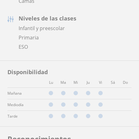
Camas
Niveles de las clases
Infantil y preescolar
Primaria
ESO
Disponibilidad
Lu
Ma
Mi
Ju
Vi
Sá
Do
Mañana
Mediodía
Tarde
Reconocimientos