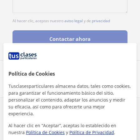
Al hacer clic, aceptas nuestro
aviso legal
y de
privacidad
Contactar ahora
Comparte a este profesor
Política de Cookies
Tusclasesparticulares almacena datos, tales como cookies,
para garantizar el funcionamiento básico del sitio,
personalizar el contenido, adaptar los anuncios y medir
su eficacia, así como para ofrecerte una mejor
¿Hay algún error en este perfil?
Cuéntanos
experiencia.
Al hacer clic en “Aceptar”, aceptas lo establecido en
Tus clases particulares
Primaria
Sevilla
Aguadulce
una persona con mucha creatividad para aprender de forma mas...
nuestra
Política de Cookies
y
Política de Privacidad
.