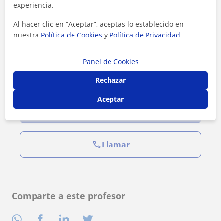
experiencia.
Al hacer clic en “Aceptar”, aceptas lo establecido en
nuestra
Política de Cookies
y
Política de Privacidad
.
Panel de Cookies
Rechazar
Al hacer clic, aceptas nuestro
aviso legal
y de
privacidad
Aceptar
Contactar ahora
Llamar
Comparte a este profesor