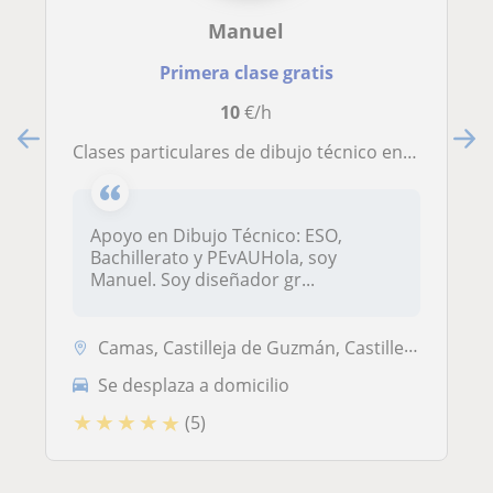
Manuel
Primera clase gratis
10
€/h
Clases particulares de dibujo técnico en Camas, Sevilla y el Aljarafe (ESO, Bachillerato, FP y PEvAU)
Apoyo en Dibujo Técnico: ESO,
Bachillerato y PEvAUHola, soy
Manuel. Soy diseñador gr...
Camas, Castilleja de Guzmán, Castilleja de la Cuesta, Tomares, Bormujo...
Se desplaza a domicilio
★
★
★
★
★
(5)