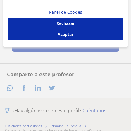
Panel de Cookies
Rechazar
Al hacer clic, aceptas nuestro
aviso legal
y de
privacidad
Aceptar
Contactar ahora
Comparte a este profesor
¿Hay algún error en este perfil?
Cuéntanos
Tus clases particulares
Primaria
Sevilla
profesora de clases particulares desde hace cinco años, sie...