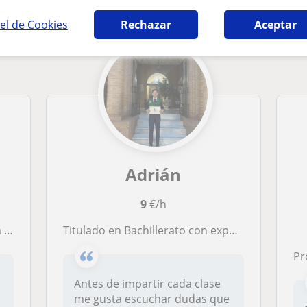
el de Cookies
Rechazar
Aceptar
Adrián
9
€/h
s.
Titulado en Bachillerato con experiencia impartiendo clases particulares de geografía e historia, lengua y ciencias políticas.
Pr
Antes de impartir cada clase
me gusta escuchar dudas que