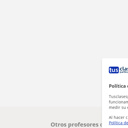
Política
Tusclases
funcionami
medir su 
Al hacer c
Política d
Otros profesores de Todos 