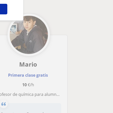
Mario
Primera clase gratis
10
€/h
ofesor de química para alumnos de EP, ESO y 1º Bachillerato.