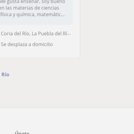
Me gusta enseñar, soy bueno
en las materias de ciencias
(física y química, matemátic...
Coria del Río, La Puebla del Río, Mairena del Aljarafe, Dos Hermanas, ...
Se desplaza a domicilio
l Río
Únete