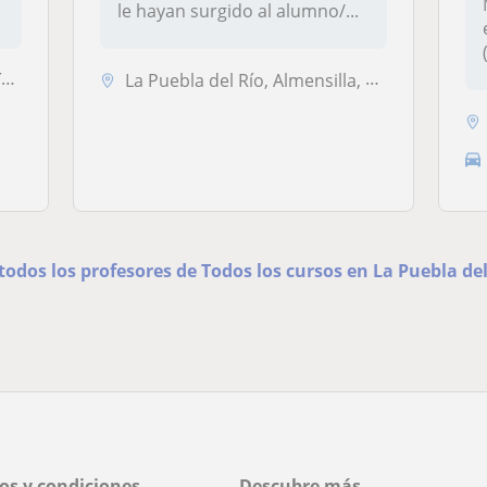
le hayan surgido al alumno/...
.
La Puebla del Río, Almensilla, Benacazón, Coria del Río, Dos Hermanas,...
todos los profesores de Todos los cursos en La Puebla de
os y condiciones
Descubre más