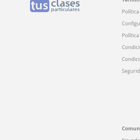
Polític
Configu
Polític
Condici
Condic
Seguri
Comun