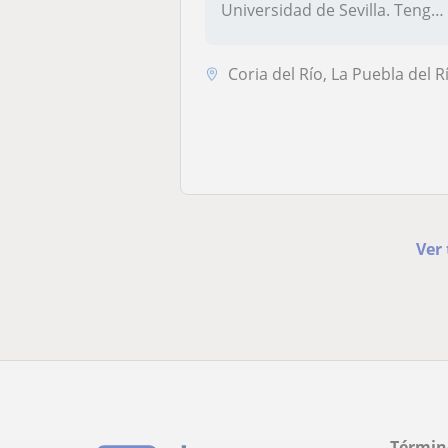
Universidad de Sevilla. Tengo
experi...
Coria del Río, La Puebla del Río, Mairena del Aljarafe, Palomares del ..
Ver 
Términ