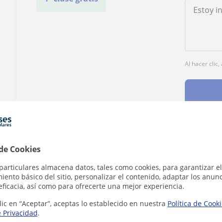
Al hacer clic
¿Hay algún error en este perfil?
Cuéntanos
 de Cookies
particulares almacena datos, tales como cookies, para garantizar el
ento básico del sitio, personalizar el contenido, adaptar los anunc
eficacia, así como para ofrecerte una mejor experiencia.
lic en “Aceptar”, aceptas lo establecido en nuestra
Política de Cook
e Privacidad
.
los cursos en La Puebla del Río que pueden i