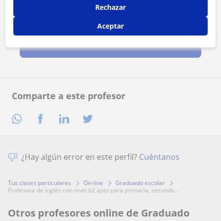
Rechazar
Al hacer clic, aceptas nuestro
aviso legal
y de
privacidad
Aceptar
Contactar ahora
Comparte a este profesor
¿Hay algún error en este perfil?
Cuéntanos
Tus clases particulares
On-line
Graduado escolar
profesora de inglés con nivel b2 apto para primaria, secunda...
Otros profesores online de Graduado