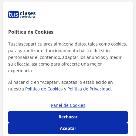
Política de Cookies
Tusclasesparticulares almacena datos, tales como cookies,
para garantizar el funcionamiento básico del sitio,
personalizar el contenido, adaptar los anuncios y medir
su eficacia, así como para ofrecerte una mejor
experiencia.
Al hacer clic, aceptas nuestro
aviso legal
y de
privacidad
Al hacer clic en “Aceptar”, aceptas lo establecido en
nuestra
Política de Cookies
y
Política de Privacidad
.
Contactar ahora
Panel de Cookies
Rechazar
Comparte a este profesor
Aceptar