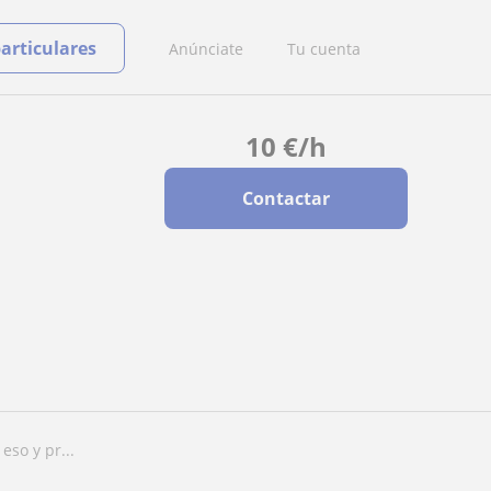
particulares
Anúnciate
Tu cuenta
10
€
/h
Contactar
eso y pr...