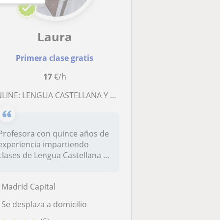
Laura
Primera clase gratis
17
€/h
LINE: LENGUA CASTELLANA Y LITERATURA EN ESO Y BACHILLERATO
Profesora con quince años de
experiencia impartiendo
clases de Lengua Castellana y
L...
Madrid Capital
Se desplaza a domicilio