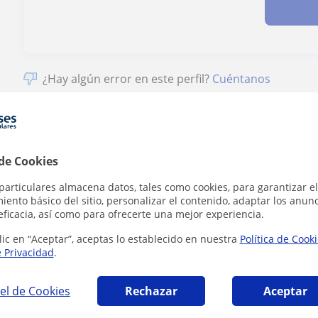
¿Hay algún error en este perfil?
Cuéntanos
 de Cookies
 Lengua Castellana y Literatura que pueden i
particulares almacena datos, tales como cookies, para garantizar el
ento básico del sitio, personalizar el contenido, adaptar los anunc
eficacia, así como para ofrecerte una mejor experiencia.
lic en “Aceptar”, aceptas lo establecido en nuestra
Política de Cook
e Privacidad
.
el de Cookies
Rechazar
Aceptar