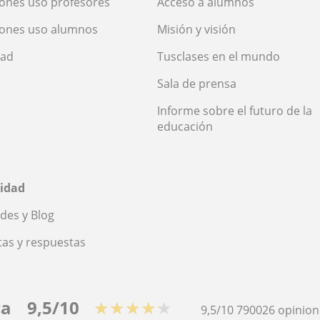
ones uso profesores
Acceso a alumnos
iones uso alumnos
Misión y visión
dad
Tusclases en el mundo
Sala de prensa
Informe sobre el futuro de la
educación
idad
des y Blog
as y respuestas
ca
9,5/10
★★★★★
9,5/10
790026
opinion