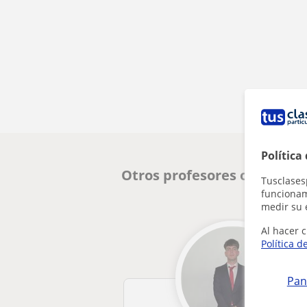
Política
Otros profesores online de
Tusclases
funcionami
medir su 
Al hacer c
Política d
Pan