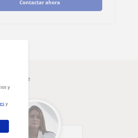
Contactar ahora
nteresarte
ios y
ies
y