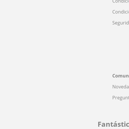
Condici
Condic
Seguri
Comun
Noveda
Pregunt
Fantásti