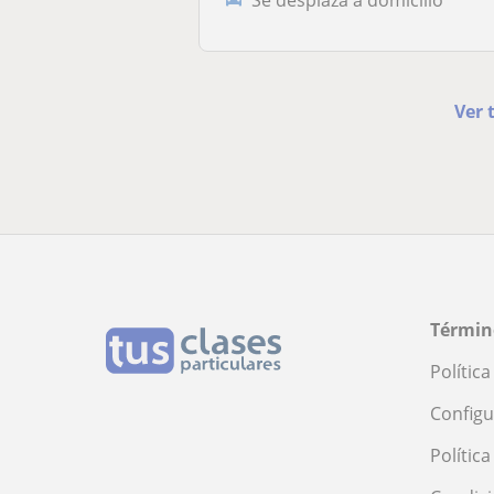
Ver 
Términ
Polític
Configu
Polític