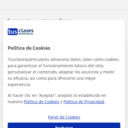
Comparte a este profesor
Política de Cookies
¿Hay algún error en este perfil?
Cuéntanos
Tusclasesparticulares almacena datos, tales como cookies,
para garantizar el funcionamiento básico del sitio,
Tus clases particulares
ESO
Sevilla
Benacazón
personalizar el contenido, adaptar los anuncios y medir
profesora de primaria para dar clases a niños de diferentes ...
su eficacia, así como para ofrecerte una mejor
experiencia.
Otros profesores de ESO en Benacazón
que pueden interesarte
Al hacer clic en “Aceptar”, aceptas lo establecido en
nuestra
Política de Cookies
y
Política de Privacidad
.
Panel de Cookies
Rechazar