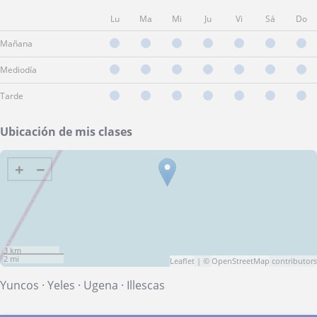
Lu
Ma
Mi
Ju
Vi
Sá
Do
Mañana
Mediodía
Tarde
Ubicación de mis clases
+
−
3 km
2 mi
Leaflet
| ©
OpenStreetMap
contributors
Yuncos
·
Yeles
·
Ugena
·
Illescas